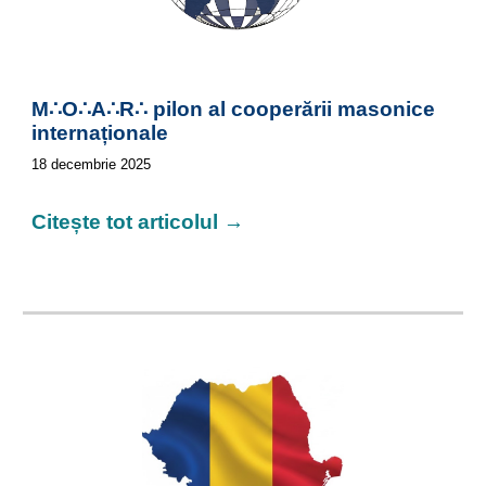
M∴O∴A∴R∴ pilon al cooperării masonice
internaționale
18
decembrie 2025
Citește tot articolul →