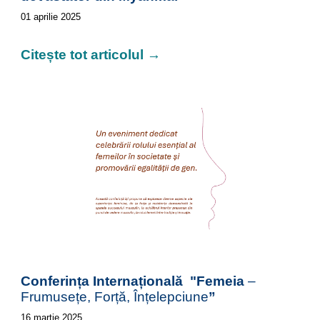
01
aprilie
2025
Citește tot articolul →
Conferința Internațională "Femeia
–
Frumusețe, Forță, Înțelepciune
”
16
martie
2025