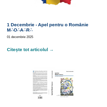
1 Decembrie - Apel pentru o Românie
M∴O∴A∴R∴
01
decembrie 2025
Citește tot articolul →