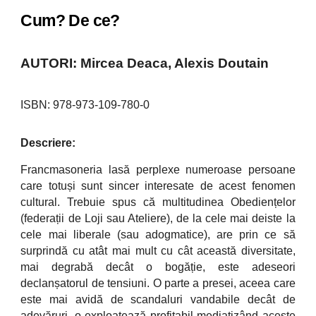
Cum? De ce?
AUTORI: Mircea Deaca, Alexis Doutain
ISBN: 978-973-109-780-0
Descriere:
Francmasoneria lasă perplexe numeroase persoane
care totuși sunt sincer interesate de acest fenomen
cultural. Trebuie spus că multitudinea Obediențelor
(federații de Loji sau Ateliere), de la cele mai deiste la
cele mai liberale (sau adogmatice), are prin ce să
surprindă cu atât mai mult cu cât această diversitate,
mai degrabă decât o bogăție, este adeseori
declanșatorul de tensiuni. O parte a presei, aceea care
este mai avidă de scandaluri vandabile decât de
adevăruri, o exploatează profitabil mediatizând aceste