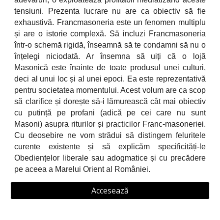
tensiuni. Prezenta lucrare nu are ca obiectiv să fie
exhaustivă. Francmasoneria este un fenomen multiplu
și are o istorie complexă. Să incluzi Francmasoneria
într-o schemă rigidă, înseamnă să te condamni să nu o
înțelegi niciodată. Ar însemna să uiți că o lojă
Masonică este înainte de toate produsul unei culturi,
deci al unui loc și al unei epoci. Ea este reprezentativă
pentru societatea momentului. Acest volum are ca scop
să clarifice și dorește să-i lămurească cât mai obiectiv
cu putință pe profani (adică pe cei care nu sunt
Masoni) asupra riturilor și practicilor Franc-masoneriei.
Cu deosebire ne vom strădui să distingem feluritele
curente existente și să explicăm specificități-le
Obediențelor liberale sau adogmatice și cu precădere
pe aceea a Marelui Orient al României.
Accesează