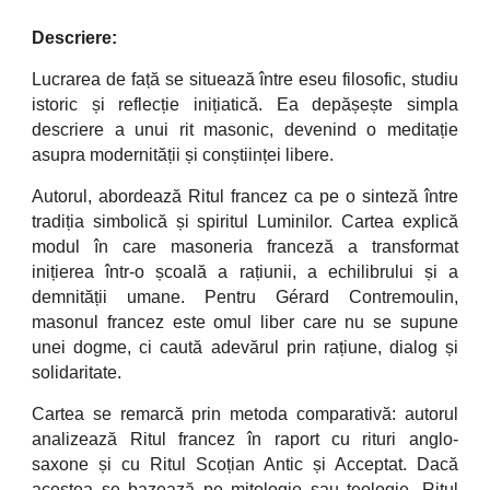
Descriere:
Lucrarea de față se situează între eseu filosofic, studiu
istoric și reflecție inițiatică. Ea depășește simpla
descriere a unui rit masonic, devenind o meditație
asupra modernității și conștiinței libere.
Autorul, abordează Ritul francez ca pe o sinteză între
tradiția simbolică și spiritul Luminilor. Cartea explică
modul în care masoneria franceză a transformat
inițierea într-o școală a rațiunii, a echilibrului și a
demnității umane. Pentru Gérard Contremoulin,
masonul francez este omul liber care nu se supune
unei dogme, ci caută adevărul prin rațiune, dialog și
solidaritate.
Cartea se remarcă prin metoda comparativă: autorul
analizează Ritul francez în raport cu rituri anglo-
saxone și cu Ritul Scoțian Antic și Acceptat. Dacă
acestea se bazează pe mitologie sau teologie, Ritul