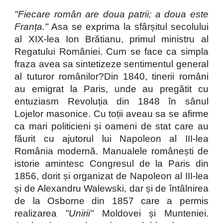
"Fiecare român are doua patrii; a doua este
Franța."
Asa se exprima la sfârșitul secolului
al XIX-lea Ion Brătianu, primul ministru al
Regatului României. Cum se face ca simpla
fraza avea sa sintetizeze sentimentul general
al tuturor românilor?Din 1840, tinerii români
au emigrat la Paris, unde au pregătit cu
entuziasm Revoluția din 1848 în sânul
Lojelor masonice. Cu toții aveau sa se afirme
ca mari politicieni și oameni de stat care au
făurit cu ajutorul lui Napoleon al III-lea
România modernă. Manualele românești de
istorie amintesc Congresul de la Paris din
1856, dorit și organizat de Napoleon al III-lea
și de Alexandru Walewski, dar și de întâlnirea
de la Osborne din 1857 care a permis
realizarea
"Unirii"
Moldovei și Munteniei.