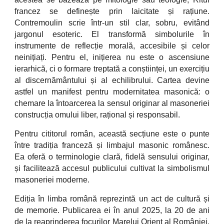
francez se definește prin laicitate și rațiune.
Contremoulin scrie într-un stil clar, sobru, evitând
jargonul esoteric. El transformă simbolurile în
instrumente de reflecție morală, accesibile și celor
neinițiați. Pentru el, inițierea nu este o ascensiune
ierarhică, ci o formare treptată a conștiinței, un exercițiu
al discernământului și al echilibrului. Cartea devine
astfel un manifest pentru modernitatea masonică: o
chemare la întoarcerea la sensul originar al masoneriei
construcția omului liber, rațional și responsabil.
Pentru cititorul român, această secțiune este o punte
între tradiția franceză și limbajul masonic românesc.
Ea oferă o terminologie clară, fidelă sensului originar,
și facilitează accesul publicului cultivat la simbolismul
masoneriei moderne.
Ediția în limba română reprezintă un act de cultură și
de memorie. Publicarea ei în anul 2025, la 20 de ani
de la reaprinderea focurilor Marelui Orient al României,