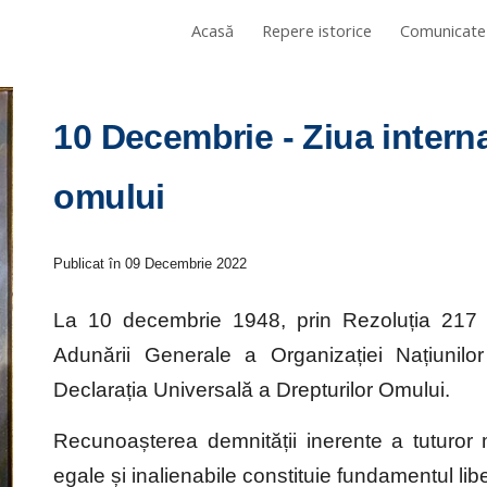
Acasă
Repere istorice
Comunicate
ip to main content
Skip to navigat
10 Decembrie - Ziua internaţ
omului
Publicat în 09 
Decembrie
 2022
La 10 decembrie 1948, prin Rezoluția 217 A
Adunării Generale a Organizației Națiunilo
Declarația Universală a Drepturilor Omului.
Recunoașterea demnității inerente a tuturor m
egale și inalienabile constituie fundamentul libert