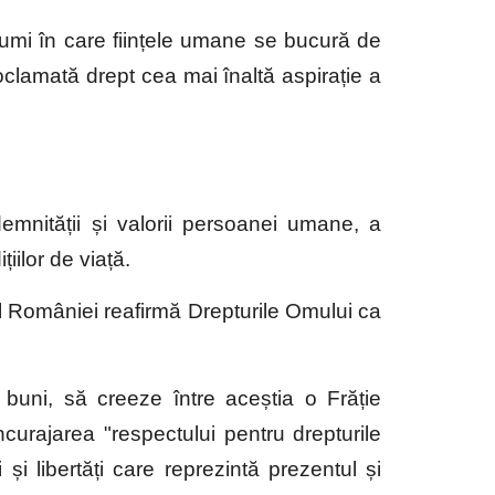
lumi în care ființele umane se bucură de
roclamată drept cea mai înaltă aspirație a
demnității și valorii persoanei umane, a
iilor de viață.
 al României reafirmă Drepturile Omului ca
buni, să creeze între aceștia o Frăție
ncurajarea "respectului pentru drepturile
și libertăți care reprezintă prezentul și