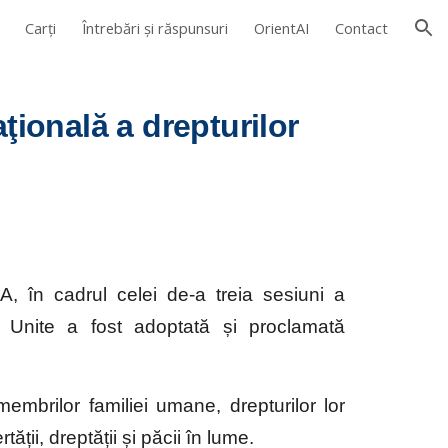
Carți
Întrebări și răspunsuri
OrientAI
Contact
ion
ională a drepturilor 
, în cadrul celei de-a treia sesiuni a
r Unite a fost adoptată și proclamată
embrilor familiei umane, drepturilor lor
ății, dreptății și păcii în lume.