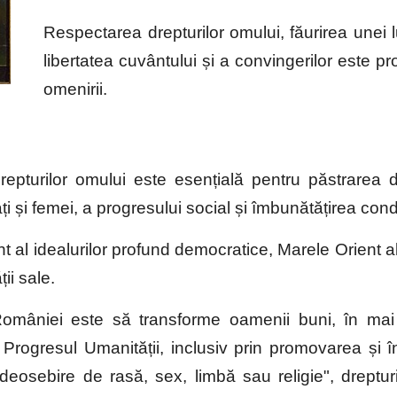
Respectarea drepturilor omului, făurirea unei 
libertatea cuvântului și a convingerilor este p
omenirii.
drepturilor omului este esențială pentru păstrarea 
i și femei, a progresului social și îmbunătățirea condiț
lent al idealurilor profund democratice, Marele Orient
ții sale.
 României este să transforme oamenii buni, în mai 
 Progresul Umanității, inclusiv prin promovarea și î
 deosebire de rasă, sex, limbă sau religie", drepturi 