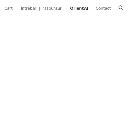
Carți
Întrebări și răspunsuri
OrientAI
Contact
ion