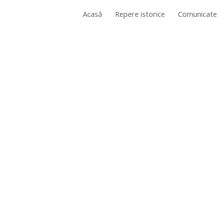
Acasă
Repere istorice
Comunicate
ip to main content
Skip to navigat