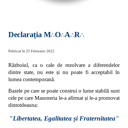
∴
∴
∴
∴
Declarația M
O
A
R
Publicat în 2
5
Februarie
 202
2
Războiul, ca o cale de rezolvare a diferendelor
dintre state, nu este și nu poate fi acceptabil în
lumea contemporană.
Bazele pe care se poate construi o lume stabilă sunt
cele pe care Masoneria le-a afirmat și le-a promovat
dintotdeauna:
"Libertatea, Egalitatea și Fraternitatea"