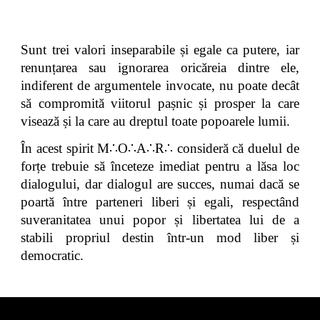
Sunt trei valori inseparabile și egale ca putere, iar
renunțarea sau ignorarea oricăreia dintre ele,
indiferent de argumentele invocate, nu poate decât
să compromită viitorul pașnic și prosper la care
visează și la care au dreptul toate popoarele lumii.
În acest spirit M∴O∴A∴R∴ consideră că duelul de
forțe trebuie să înceteze
imediat pentru a lăsa loc
dialogului
, dar
dialogul are succes,
numai dacă se
poartă între parteneri liberi și egali, respectând
suveranitatea
unui popor și libertatea lui de a
stabili propriul destin într
-
un mod liber și
democratic.